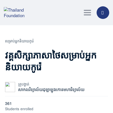
Toggle navig
សម្រាប់អ្នកនិយាយកូរ៉េ
វគ្គសិក្សាភាសាថៃសម្រាប់អ្នក
និយាយកូរ៉េ
គ្រូបង្ហាត់
សាកលវិទ្យាល័យជុឡាឡុងកោនមហាវិទ្យាល័យ
361
Students
enrolled