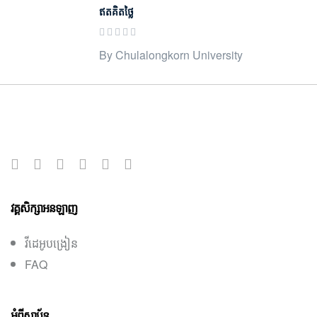
ឥតគិតថ្លៃ
By Chulalongkorn University
វគ្គសិក្សាអនឡាញ
វីដេអូបង្រៀន
FAQ
អំពីស្ថាប័ន