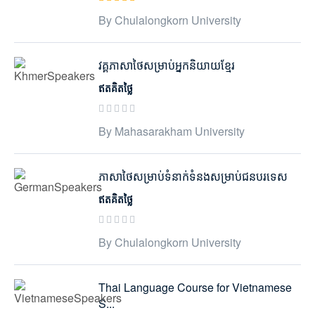
By Chulalongkorn University
វគ្គភាសាថៃសម្រាប់អ្នកនិយាយខ្មែរ
ឥតគិតថ្លៃ
By Mahasarakham University
ភាសាថៃសម្រាប់ទំនាក់ទំនងសម្រាប់ជនបរទេស
ឥតគិតថ្លៃ
By Chulalongkorn University
Thai Language Course for Vietnamese
S...