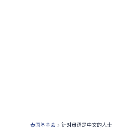
有问题吗？
ชื่อบริษัท
ชื่อ
นามสกุล
อีเมล
เบอร์โทรศัพท์
ตำแหน่งงาน
จำนวนพนักงาน
删除文件
Are you sure you want to delete this file?
取消
删除
发送
消息发送。
关闭
泰国基金会
>
针对母语是中文的人士