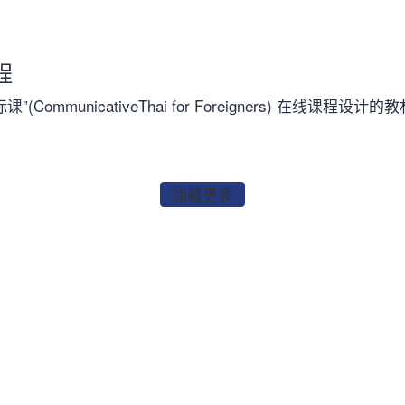
程
”(CommunicativeThai for Foreigners) 在
加载更多