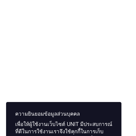
Gender
Age
Profession
Educational level
Delete file
Are you sure you want to delete this file?
Cancel
Delete
I agree to the privacy policy of the website.
Privacy Policy
Remember me
ความยินยอมข้อมูลส่วนบุคคล
Sign In
Register
เพื่อให้ผู้ใช้งานเว็บไซต์
UNIT
มีประสบการณ์
Restore password
ที่ดีในการใช้งานเราจึงใช้คุกกี้ในการเก็บ