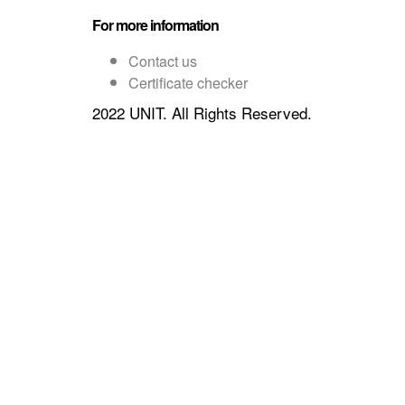
For more information
Contact us
Certificate checker
2022 UNIT. All Rights Reserved.
Sign In
The password must have a minim
Country