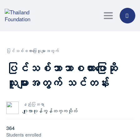
Toggle navig
ပြင်သစ်စကားပြောသူများအတွက်
ပြင်သစ်ဘာသာစကားပြောဆို
သူများအတွက် သင်တန်း
နည်းပြဆရာ
ဂျုလာလုန်ကွန်တက္ကသိုလ်
364
Students
enrolled