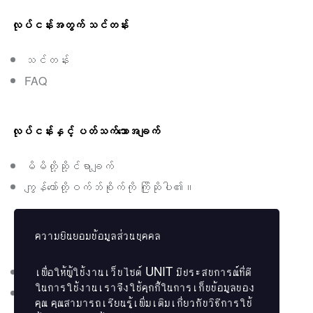
လုပ်ငန်းအတွက် သင်တန်း
သင်တန်း
FAQ
လုပ်ငန်းနှင့် ပတ်သက်သောအချက်
မိမိတို့ဆို့င်ရာချက်
ကျွန်တော်တို့ဝက်ဘ်စိုက်ကို ကြိုဆိုပါ​၏။
ความยินยอมข้อมูลส่วนบุคคล
ဆက်သွယ်မေးမြန်းရန်
เพื่อให้ผู้ใช้งานเว็บไซต์
UNIT
มีประสบการณ์ที่ดี
ဆက်သွယ်မေးမြန်းသည်။
ในการใช้งานเราจึงใช้คุกกี้ในการเก็บข้อมูลของ
လက်မှတ်ကို စစ်ဆေးသည်။
คุณ คุณสามารถเรียนรู้เพิ่มเติมเกี่ยวกับวิธีการใช้