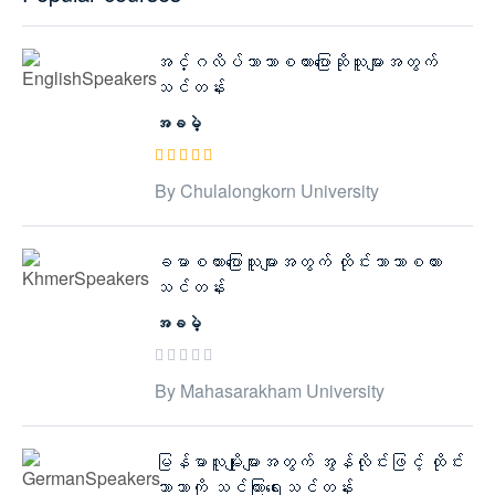
အင်္ဂလိပ်ဘာသာစကားပြောဆိုသူများအတွက်
သင်တန်း
အခမဲ့
By Chulalongkorn University
ခမာစကားပြောသူများအတွက် ထိုင်းဘာသာစကား
သင်တန်း
အခမဲ့
By Mahasarakham University
မြန်မာလူမျိုးများအတွက် အွန်လိုင်းဖြင့် ထိုင်း
ဘာသာကို သင်ကြားရေးသင်တန်း