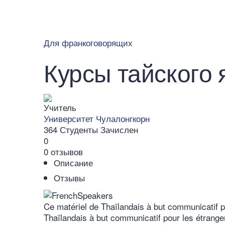
Сообщение отправлено
Закрыть
Для франкоговорящих
Курсы тайского
Учитель
Университет Чулалонгкорн
364
Студенты
Зачислен
0
0 отзывов
Описание
Отзывы
Ce matériel de Thaïlandais à but communicatif p
Thaïlandais à but communicatif pour les étranger