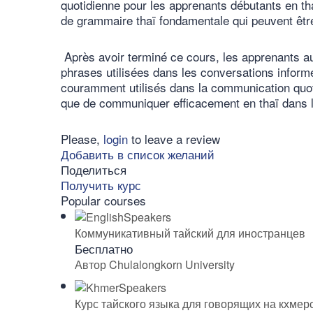
quotidienne pour les apprenants débutants en t
de grammaire thaï fondamentale qui peuvent être 
Après avoir terminé ce cours, les apprenants a
phrases utilisées dans les conversations inform
couramment utilisés dans la communication quoti
que de communiquer efficacement en thaï dans la
Please,
login
to leave a review
Добавить в список желаний
Поделиться
Получить курс
Popular courses
Коммуникативный тайский для иностранцев
Бесплатно
Автор Chulalongkorn University
Курс тайского языка для говорящих на кхмер