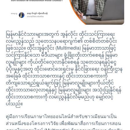
မြန်မာနိုင်ငံသားများအတွက် အွန်လိုင်း ထိုင်းသင်ကြားရေး
လမ်းညွှန်သည် သုတေသနပရောဂျက်၏ တစ်စိတ်တစ်ပိုင်း
ဖြစ်သည်။ ထိုင်းအွန်လိုင်း (Multimedia) မြန်မာဘာသာဖြင့်
သင်ကြားနိုင်သော မီဒီယာများ ဖွံ့ဖြိုးတိုးတက်စေရန် မြန်မာ
လူမျိုးများ ကိုယ်တိုင်လေ့လာနိုင်စေရန် သုတေသနရန်ပုံငွေ
ပံ့ပိုးမှုနှင့်အတူ ထိုင်းဖောင်ဒေးရှင်းမှ နိုင်ငံခြားရေး ဝန်ကြီးဌာန
အခြေခံ ထိုင်းဘာသာစကားနှင့် ထိုင်းဘာသာစကားကို
တိကျသောရည်ရွယ်ချက်ဖြင့် မြန်မာလူမျိုးများကိုယ်တိုင်
ထိုင်းဘာသာလေ့လာရန်နှင့် မြန်မာလူမျိုးများ အသုံးပြုနိုင်ရန်
ထိုင်းဘာသာစကားကို လမ်းညွှန်နိုင်လိမ့်မည်ဟု မျှော်လင့်
ပါသည်။
คู่มือการเรียนภาษาไทยออนไลน์สำหรับชาวเมียนมาเป็น
ส่วนหนึ่งของโครงการวิจัย เพื่อพัฒนาสื่อการเรียนการสอน